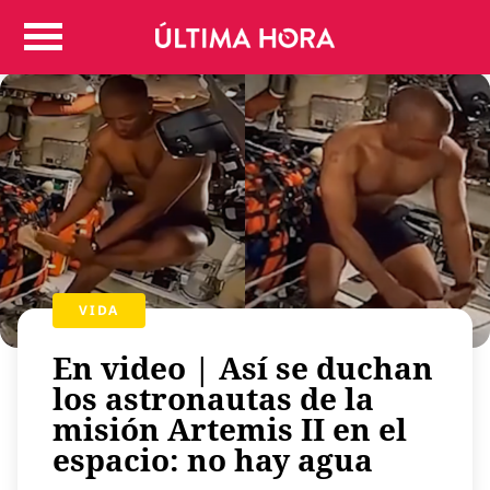
Colombia
Judicial
Deportes
Politica
Positivas
Regiones
Entretenimiento
Vida
Mundo
VIDA
Más
En video | Así se duchan
Virales
los astronautas de la
Tecnología
misión Artemis II en el
Economía
espacio: no hay agua
Estilo de vida