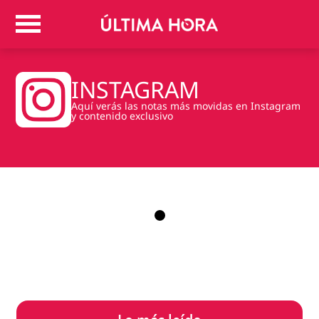
INSTAGRAM
Colombia
Judicial
Aquí verás las notas más movidas en Instagram
Deportes
y contenido exclusivo
Politica
Positivas
Regiones
Entretenimiento
Vida
Mundo
Más
Virales
Tecnología
Economía
Estilo de vida