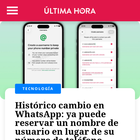
Colombia
Judicial
Deportes
Politica
Positivas
Regiones
Entretenimiento
Vida
Mundo
TECNOLOGÍA
Más
Histórico cambio en
Virales
WhatsApp: ya puede
Tecnología
reservar un nombre de
Economía
usuario en lugar de su
Estilo de vida