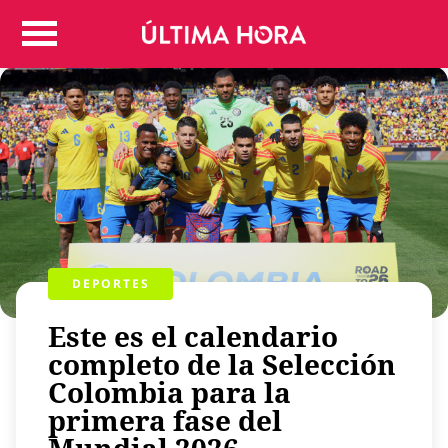
Colombia
Judicial
Deportes
Politica
Positivas
Regiones
Entretenimiento
Vida
Mundo
DEPORTES
Más
Este es el calendario
Virales
completo de la Selección
Tecnología
Colombia para la
Economía
primera fase del
Estilo de vida