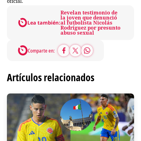
oficial.
Revelan testimonio de
la joven que denunció
Lea también:
al futbolista Nicolás
Rodríguez por presunto
abuso sexual
Comparte en:
Artículos relacionados