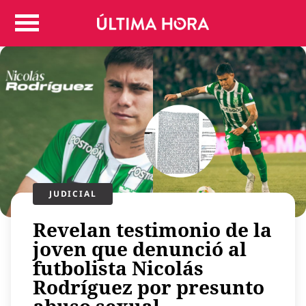
Colombia
Judicial
Deportes
Politica
Positivas
Regiones
Entretenimiento
Vida
Mundo
JUDICIAL
Más
Revelan testimonio de la
Virales
joven que denunció al
Tecnología
futbolista Nicolás
Economía
Rodríguez por presunto
Estilo de vida