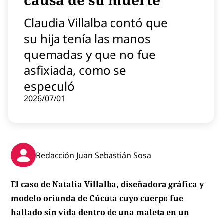
causa de su muerte
Contenido patrocinado
Claudia Villalba contó que
Instagram
su hija tenía las manos
quemadas y que no fue
asfixiada, como se
especuló
2026/07/01
Redacción Juan Sebastián Sosa
El caso de Natalia Villalba, diseñadora gráfica y
modelo oriunda de Cúcuta cuyo cuerpo fue
hallado sin vida dentro de una maleta en un