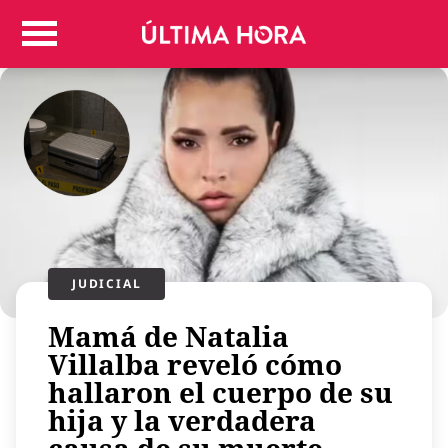
Colombia
Judicial
Deportes
Politica
Positivas
Regiones
Entretenimiento
Vida
Mundo
JUDICIAL
Más
Mamá de Natalia
Virales
Villalba reveló cómo
Tecnología
hallaron el cuerpo de su
Economía
hija y la verdadera
Estilo de vida