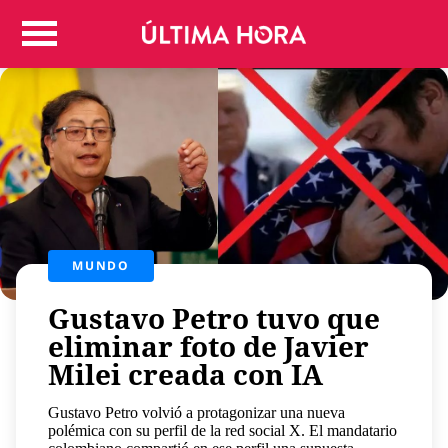
Colombia
Judicial
Deportes
Politica
Positivas
Regiones
Entretenimiento
Vida
MUNDO
Mundo
Gustavo Petro tuvo que
Más
Virales
eliminar foto de Javier
Milei creada con IA
Tecnología
Economía
Gustavo Petro volvió a protagonizar una nueva
polémica con su perfil de la red social X. El mandatario
Estilo de vida