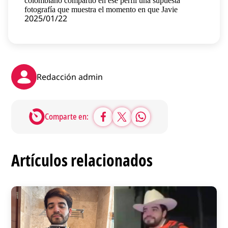
colombiano compartió en ese perfil una supuesta
Contenido patrocinado
fotografía que muestra el momento en que Javie
2025/01/22
Instagram
Redacción admin
Comparte en:
Artículos relacionados