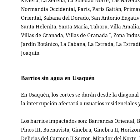
Riviera, La Serena, La Soledad Norte, Las Navetas
Normandía Occidental, París, París Gaitán, Primave
Oriental, Sabana del Dorado, San Antonio Engativá
Santa Helenita, Santa María, Tabora, Villa Amalia, V
Villas de Granada, Villas de Granada I, Zona Indus
Jardín Botánico, La Cabana, La Estrada, La Estradi
Joaquín.
Barrios sin agua en Usaquén
En Usaquén, los cortes se darán desde la diagonal 1
la interrupción afectará a usuarios residenciales 
Los barrios impactados son: Barrancas Oriental, B
Pinos III, Buenavista, Ginebra, Ginebra II, Horizontes
Delicias del Carmen II Sector, Mirador del Norte,