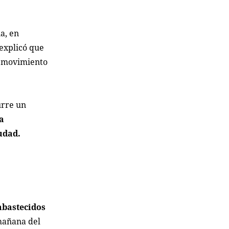
a, en
explicó que
n movimiento
urre un
a
udad.
abastecidos
mañana del