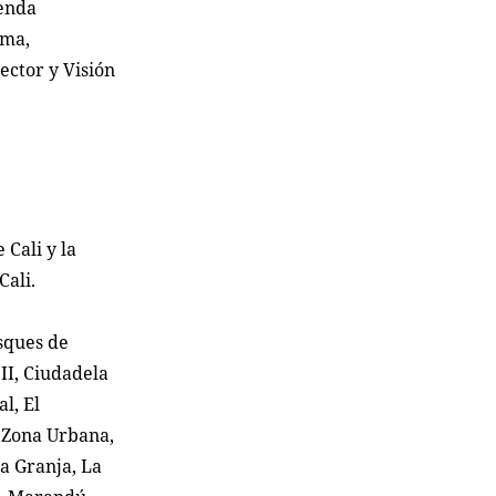
ienda
ema,
Sector y Visión
 Cali y la
Cali.
osques de
II, Ciudadela
l, El
á Zona Urbana,
a Granja, La