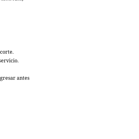
corte.
ervicio.
egresar antes