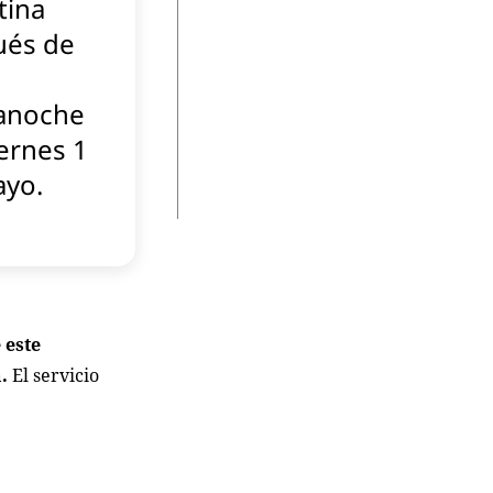
tina
ués de
anoche
iernes 1
ayo.
 este
á.
El servicio