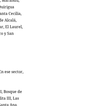
n, Marandú,
Quirigua
nta Cecilia,
de Alcalá,
r, El Laurel,
co y San
En ese sector,
 I, Bosque de
ita III, Las
Santa Ana,