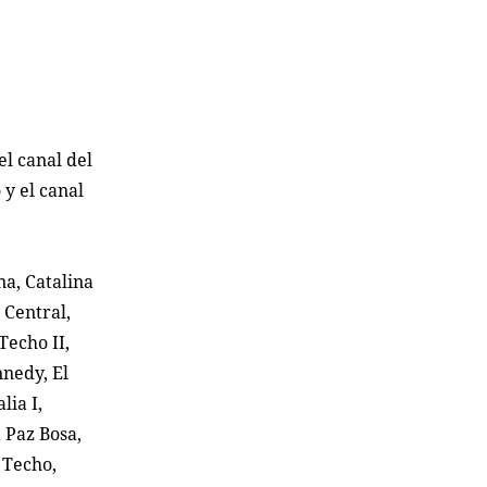
el canal del
 y el canal
na, Catalina
 Central,
echo II,
nnedy, El
lia I,
 Paz Bosa,
 Techo,