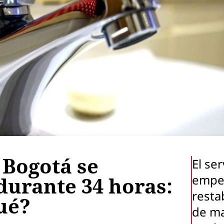
 Bogotá se
El ser
empe
durante 34 horas:
resta
ué?
de m