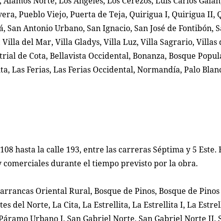
, Álamos Norte, Los Ángeles, Los Cerezos, Luis Carlos Galá
ra, Pueblo Viejo, Puerta de Teja, Quirigua I, Quirigua II, 
, San Antonio Urbano, San Ignacio, San José de Fontibón, Sa
illa del Mar, Villa Gladys, Villa Luz, Villa Sagrario, Villas 
trial de Cota, Bellavista Occidental, Bonanza, Bosque Popula
ta, Las Ferias, Las Ferias Occidental, Normandía, Palo Blan
08 hasta la calle 193, entre las carreras Séptima y 5 Este. 
y comerciales durante el tiempo previsto por la obra.
arrancas Oriental Rural, Bosque de Pinos, Bosque de Pinos
 del Norte, La Cita, La Estrellita, La Estrellita I, La Estrell
 Páramo Urbano I, San Gabriel Norte, San Gabriel Norte II, 