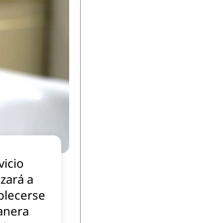
vicio
zará a
blecerse
anera