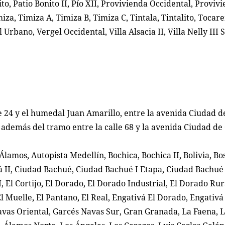
nito, Patio Bonito II, Pío XII, Provivienda Occidental, Proviv
iza, Timiza A, Timiza B, Timiza C, Tintala, Tintalito, Tocar
 Urbano, Vergel Occidental, Villa Alsacia II, Villa Nelly III 
le 24 y el humedal Juan Amarillo, entre la avenida Ciudad de
e, además del tramo entre la calle 68 y la avenida Ciudad de 
lamos, Autopista Medellín, Bochica, Bochica II, Bolivia, B
á II, Ciudad Bachué, Ciudad Bachué I Etapa, Ciudad Bachué 
I, El Cortijo, El Dorado, El Dorado Industrial, El Dorado Rura
El Muelle, El Pantano, El Real, Engativá El Dorado, Engativ
avas Oriental, Garcés Navas Sur, Gran Granada, La Faena, L