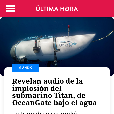
Colombia
Judicial
Deportes
Politica
Positivas
Regiones
Entretenimiento
Vida
MUNDO
Mundo
Revelan audio de la
Más
Virales
implosión del
submarino Titan, de
Tecnología
OceanGate bajo el agua
Economía
Estilo de vida
La tragedia ya cumplió