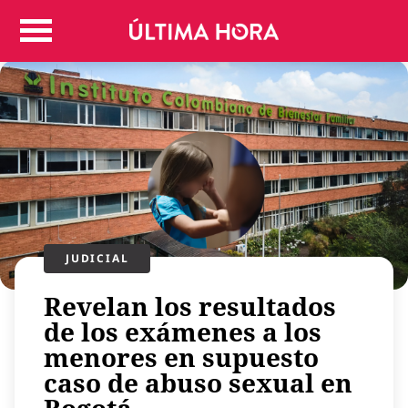
Colombia
Judicial
Deportes
Politica
Positivas
Regiones
Entretenimiento
Vida
Mundo
JUDICIAL
Más
Revelan los resultados
Virales
de los exámenes a los
Tecnología
menores en supuesto
Economía
caso de abuso sexual en
Estilo de vida