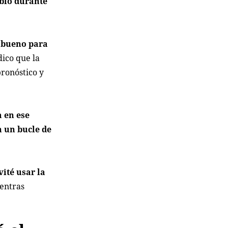
bió durante
y bueno para
dico que la
pronóstico y
a en ese
n un bucle de
vité usar la
ientras