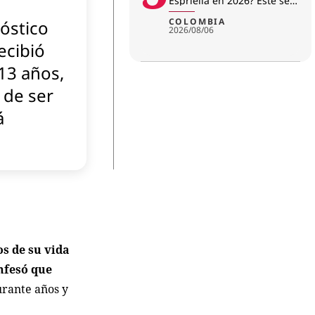
Espriella en 2026? Este será
su salario mensual
COLOMBIA
óstico
2026/08/06
ecibió
13 años,
 de ser
á
s de su vida
nfesó que
urante años y