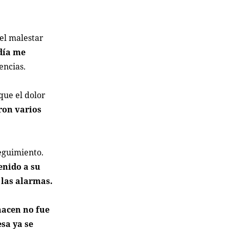
 el malestar
 día me
encias.
que el dolor
ron varios
eguimiento.
enido a su
 las alarmas.
hacen no fue
esa ya se