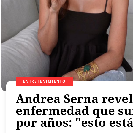
ENTRETENIMIENTO
Andrea Serna revel
enfermedad que suf
por años: "esto est