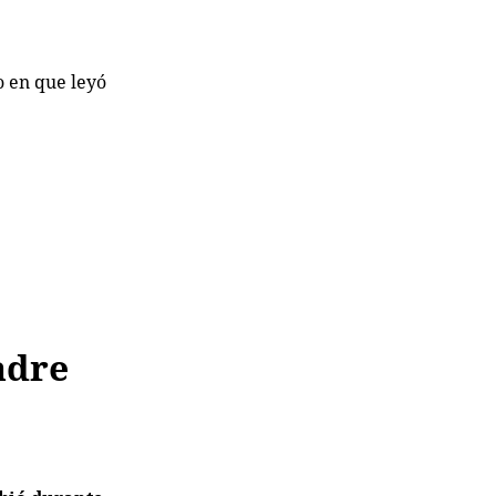
o en que leyó
.
adre