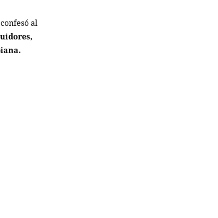
, confesó al
guidores,
biana.