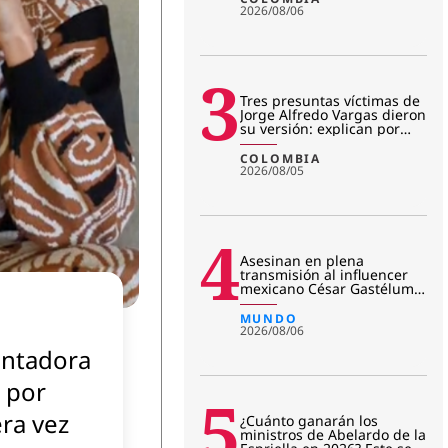
2026/08/06
3
Tres presuntas víctimas de
Jorge Alfredo Vargas dieron
su versión: explican por
qué salieron del jui
COLOMBIA
2026/08/05
4
Asesinan en plena
transmisión al influencer
mexicano César Gastélum:
revelan primera hipótesis
del c
MUNDO
2026/08/06
entadora
 por
5
ra vez
¿Cuánto ganarán los
ministros de Abelardo de la