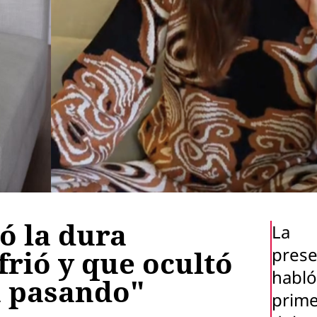
ó la dura
La
pres
rió y que ocultó
habló
á pasando"
prime