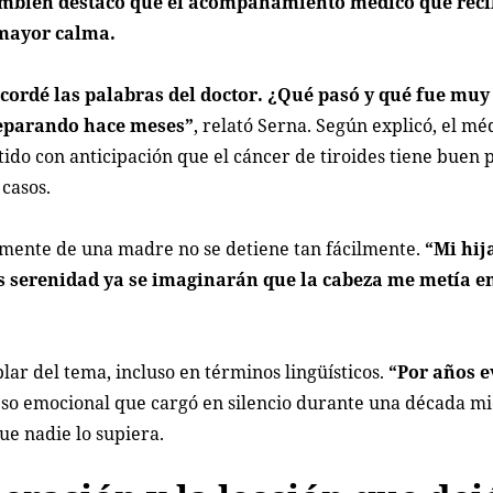
también destacó que el acompañamiento médico que reci
 mayor calma.
ecordé las palabras del doctor. ¿Qué pasó y qué fue mu
preparando hace meses”
, relató Serna. Según explicó, el mé
do con anticipación que el cáncer de tiroides tiene buen 
 casos.
 mente de una madre no se detiene tan fácilmente.
“Mi hij
s serenidad ya se imaginarán que la cabeza me metía e
ar del tema, incluso en términos lingüísticos.
“Por años e
peso emocional que cargó en silencio durante una década m
ue nadie lo supiera.