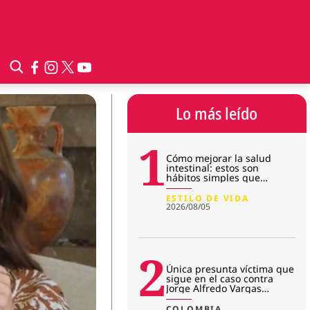
Lo más leído
1
Cómo mejorar la salud
intestinal: estos son
hábitos simples que
transforman la microbiota
ESTILO DE VIDA
2026/08/05
2
Única presunta víctima que
sigue en el caso contra
Jorge Alfredo Vargas
rompió el silencio: “No me r
COLOMBIA