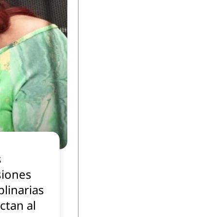
s
siones
plinarias
ctan al