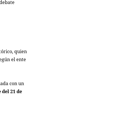
 debate
tórico, quien
egún el ente
nada con un
 del 21 de