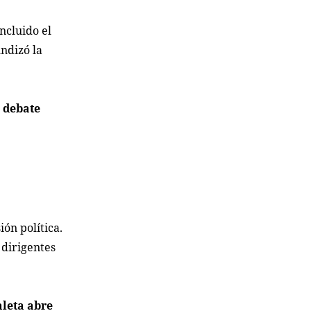
incluido el
undizó la
e debate
ón política.
 dirigentes
aleta abre