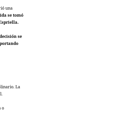
rió una
ida se tomó
Espriella.
decisión se
omportando
linario. La
l.
s o