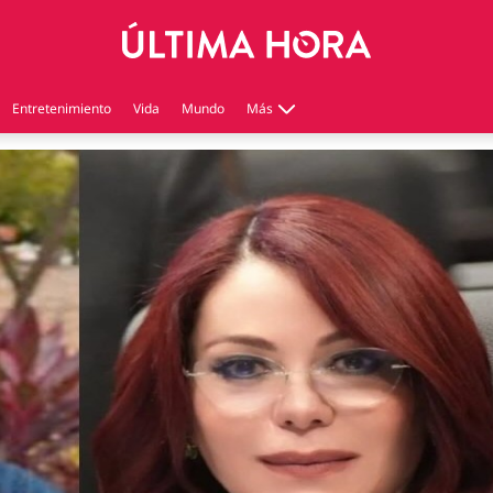
Entretenimiento
Vida
Mundo
Más
Virales
Tecnología
Economía
Estilo de vida
Contenido patrocinado
Instagram