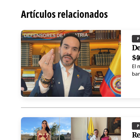
Artículos relacionados
P
De
$4
El 
ban
P
Re