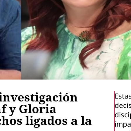
investigación
Esta
deci
f y Gloria
disci
hos ligados a la
impa