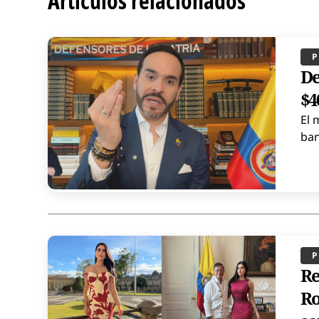
Artículos relacionados
P
De
$4
El 
ban
P
Re
Ro