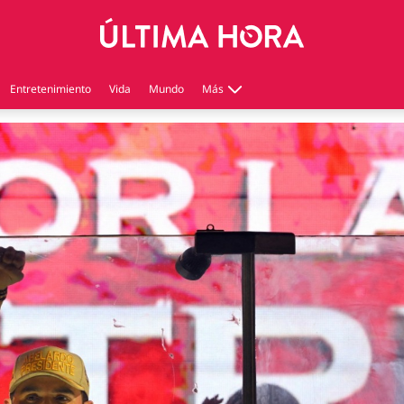
Entretenimiento
Vida
Mundo
Más
Virales
Tecnología
Economía
Estilo de vida
Contenido patrocinado
Instagram