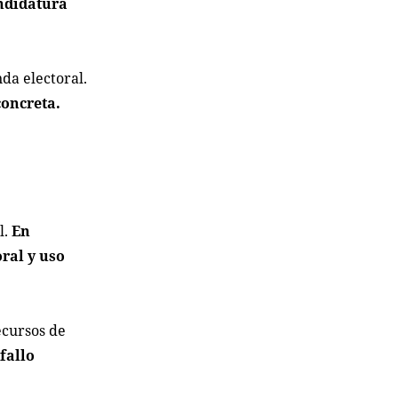
andidatura
da electoral.
concreta.
l.
En
oral y uso
ecursos de
fallo