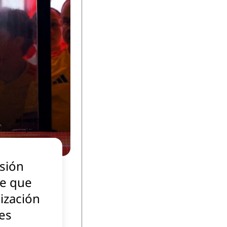
isión
te que
lización
es