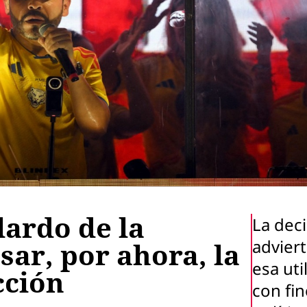
lardo de la
La dec
advier
sar, por ahora, la
esa uti
cción
con fin