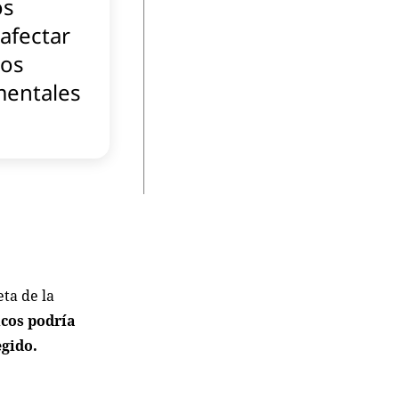
os
afectar
hos
entales
ta de la
icos podría
egido.