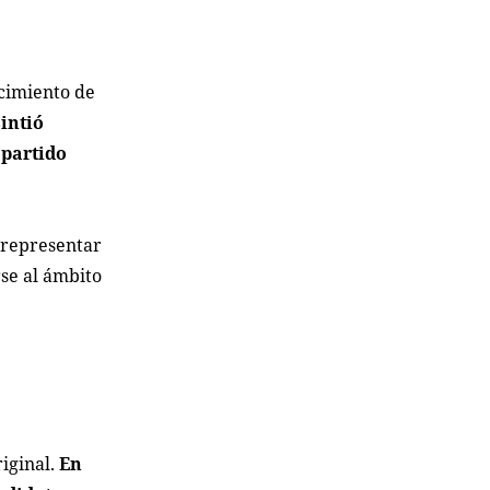
cimiento de
intió
 partido
 representar
rse al ámbito
riginal.
En