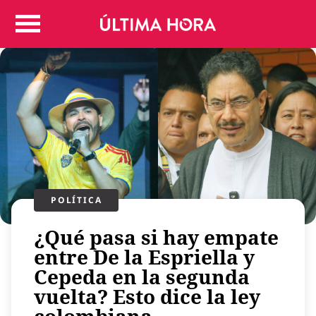
Colombia
Judicial
Deportes
Politica
Positivas
Regiones
Entretenimiento
Vida
Mundo
POLÍTICA​
Más
¿Qué pasa si hay empate
Virales
entre De la Espriella y
Tecnología
Cepeda en la segunda
Economía
vuelta? Esto dice la ley
Estilo de vida