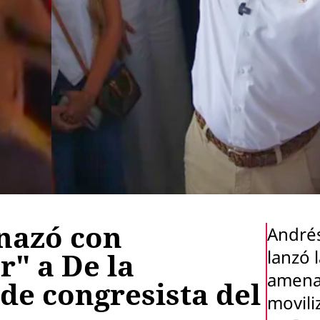
nazó con
André
lanzó 
r" a De la
amena
 de congresista del
movili