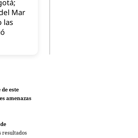
gotá;
del Mar
o las
zó
 de este
aves amenazas
 de
s resultados