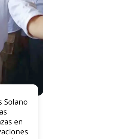
s Solano
las
zas en
zaciones