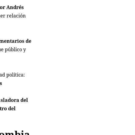
ñor Andrés
ier relación
omentarios de
ue público y
d política:
s
isladora del
tro del
lombia