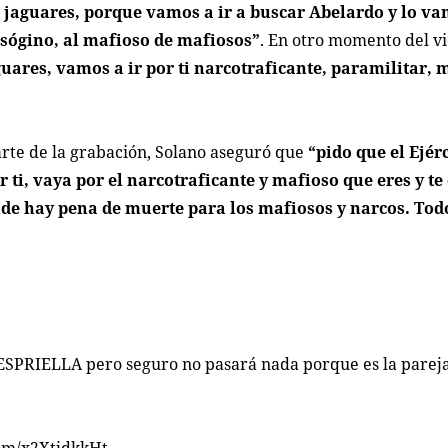
s jaguares, porque vamos a ir a buscar Abelardo y lo va
misógino, al mafioso de mafiosos”
. En otro momento del vi
guares, vamos a ir por ti narcotraficante, paramilitar, 
arte de la grabación, Solano aseguró que
“pido que el Ejér
 ti, vaya por el narcotraficante y mafioso que eres y te 
nde hay pena de muerte para los mafiosos y narcos. Tod
SPRIELLA
pero seguro no pasará nada porque es la parej
com/x2XtjdkkHt