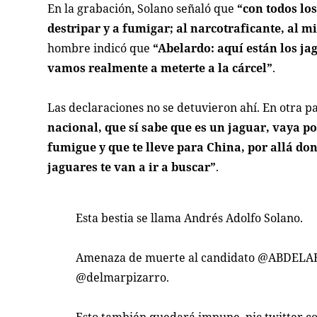
En la grabación, Solano señaló que
“con todos lo
destripar y a fumigar; al narcotraficante, al 
hombre indicó que
“Abelardo: aquí están los ja
vamos realmente a meterte a la cárcel”
.
Las declaraciones no se detuvieron ahí. En otra p
nacional, que sí sabe que es un jaguar, vaya por
fumigue y que te lleve para China, por allá do
jaguares te van a ir a buscar”
.
Esta bestia se llama Andrés Adolfo Solano.
Amenaza de muerte al candidato
@ABDELAE
@delmarpizarro
.
Esto también quedará impune.
pic.twitter.