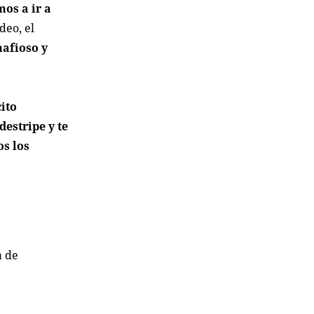
mos a ir a
deo, el
mafioso y
cito
destripe y te
os los
a de