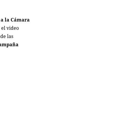
 a la Cámara
 el video
de las
 campaña