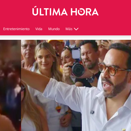
Entretenimiento
Vida
Mundo
Más
Virales
Tecnología
Economía
Estilo de vida
Contenido patrocinado
Instagram