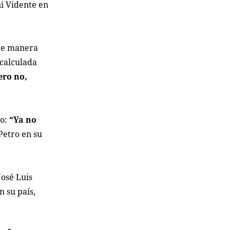
i Vidente en
 de manera
 calculada
ero no,
no:
“Ya no
 Petro en su
José Luis
n su país,