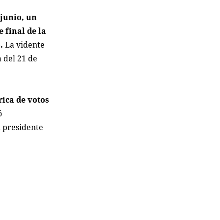
 junio, un
 final de la
.
La vidente
a del 21 de
rica de votos
ó
l presidente