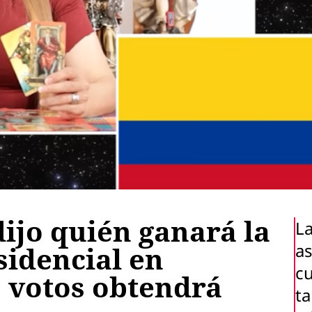
ijo quién ganará la
L
as
sidencial en
c
 votos obtendrá
t