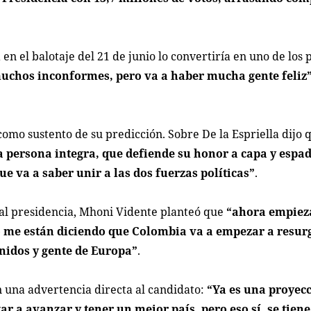
 en el balotaje del 21 de junio lo convertiría en uno de los
uchos inconformes, pero va a haber mucha gente feliz
como sustento de su predicción. Sobre De la Espriella dijo
 persona integra, que defiende su honor a capa y espad
ue va a saber unir a las dos fuerzas políticas”
.
al presidencia, Mhoni Vidente planteó que
“ahora empiez
go me están diciendo que Colombia va a empezar a resur
nidos y gente de Europa”
.
in una advertencia directa al candidato:
“Ya es una proyec
zar a avanzar y tener un mejor país, pero eso sí, se tien