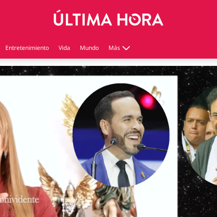
Entretenimiento
Vida
Mundo
Más
Virales
Tecnología
Economía
Estilo de vida
Contenido patrocinado
Instagram