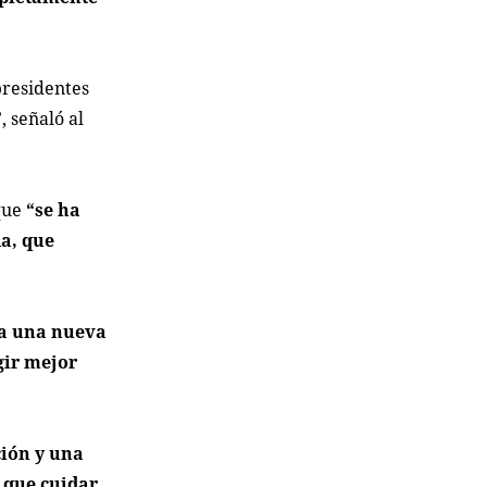
 presidentes
”
, señaló al
 que
“se ha
a, que
a una nueva
gir mejor
ción y una
e que cuidar