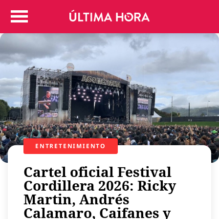
Colombia
Judicial
Deportes
Politica
Positivas
Regiones
Entretenimiento
Vida
Mundo
ENTRETENIMIENTO
Más
Virales
Cartel oficial Festival
Tecnología
Cordillera 2026: Ricky
Martin, Andrés
Economía
Calamaro, Caifanes y
Estilo de vida