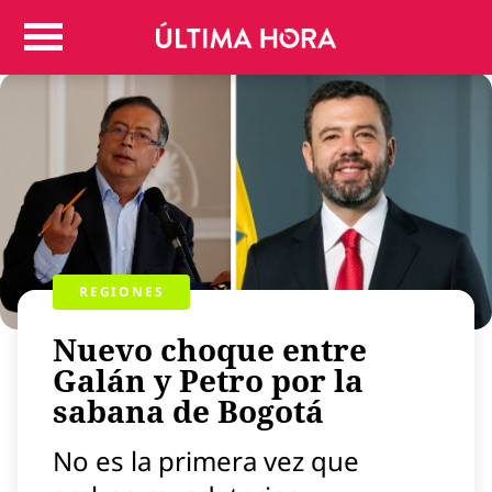
Colombia
Judicial
Deportes
Politica
Positivas
Regiones
Entretenimiento
Vida
REGIONES
Mundo
Nuevo choque entre
Más
Virales
Galán y Petro por la
sabana de Bogotá
Tecnología
Economía
No es la primera vez que
Estilo de vida