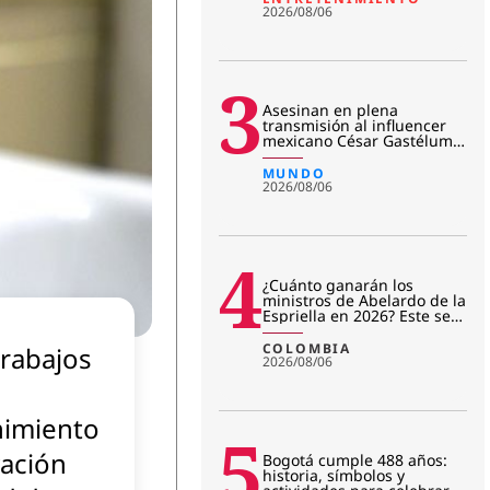
2026/08/06
3
Asesinan en plena
transmisión al influencer
mexicano César Gastélum:
revelan primera hipótesis
del c
MUNDO
2026/08/06
4
¿Cuánto ganarán los
ministros de Abelardo de la
Espriella en 2026? Este será
su salario mensual
COLOMBIA
rabajos
2026/08/06
imiento
5
vación
Bogotá cumple 488 años:
historia, símbolos y