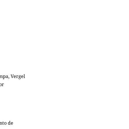
ampa, Vergel
or
ento de