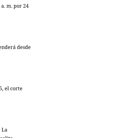
0 a. m. por 24
spenderá desde
5, el corte
, La