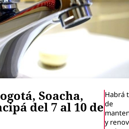
ogotá, Soacha,
Habrá t
de
ipá del 7 al 10 de
manten
y reno