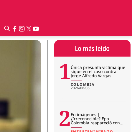
Lo más leído
1
Única presunta víctima que
sigue en el caso contra
Jorge Alfredo Vargas
rompió el silencio: “No me r
COLOMBIA
2026/08/06
2
En imágenes |
¿Irreconocible? Epa
Colombia reapareció con
sorpresivo cambio físico en
prisión
ENTRETENIMIENTO