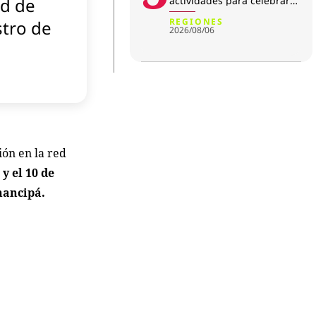
ed de
actividades para celebrar
su aniversario
REGIONES
stro de
2026/08/06
ón en la red
 y el 10 de
hancipá.