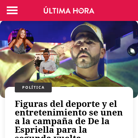
Colombia
Judicial
Deportes
Politica
Positivas
Regiones
Entretenimiento
Vida
Mundo
POLÍTICA​
Más
Figuras del deporte y el
Virales
entretenimiento se unen
Tecnología
a la campaña de De la
Economía
Espriella para la
Estilo de vida