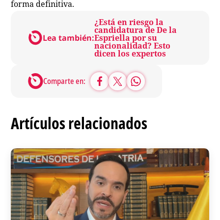
forma definitiva.
¿Está en riesgo la
candidatura de De la
Lea también:
Espriella por su
nacionalidad? Esto
dicen los expertos
Comparte en:
Artículos relacionados