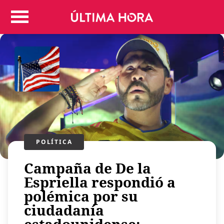
Colombia
Judicial
Deportes
Politica
Positivas
Regiones
Entretenimiento
Vida
Mundo
POLÍTICA​
Más
Campaña de De la
Virales
Espriella respondió a
Tecnología
polémica por su
Economía
ciudadanía
Estilo de vida