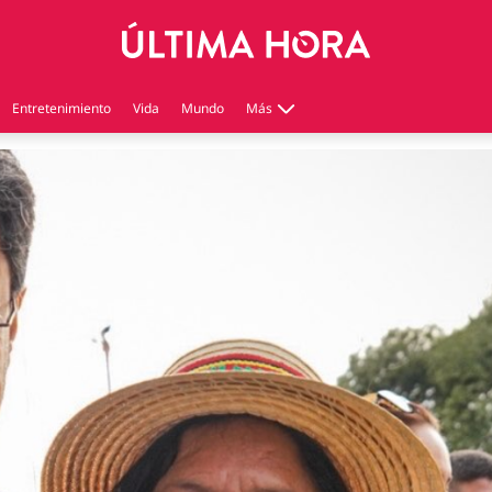
Entretenimiento
Vida
Mundo
Más
Virales
Tecnología
Economía
Estilo de vida
Contenido patrocinado
Instagram