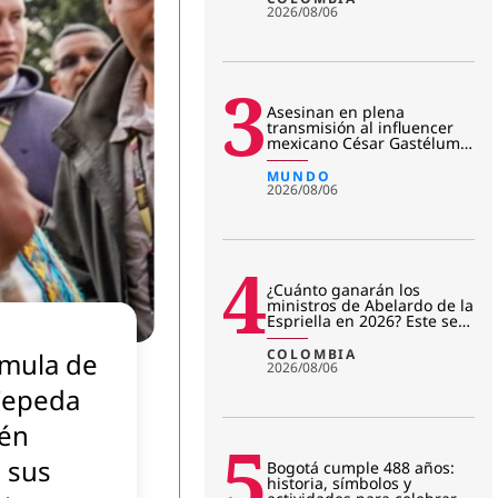
2026/08/06
3
Asesinan en plena
transmisión al influencer
mexicano César Gastélum:
revelan primera hipótesis
del c
MUNDO
2026/08/06
4
¿Cuánto ganarán los
ministros de Abelardo de la
Espriella en 2026? Este será
su salario mensual
COLOMBIA
rmula de
2026/08/06
Cepeda
én
5
ó sus
Bogotá cumple 488 años:
historia, símbolos y