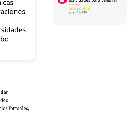
icas
actividades para celebrar
su aniversario
REGIONES
raciones
2026/08/06
rsidades
obo
nder
ideo
rios formales,