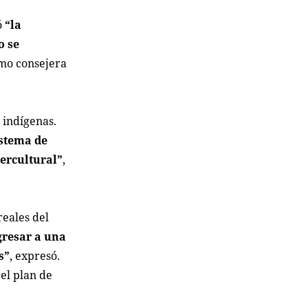
ó
“la
o se
omo consejera
 indígenas.
istema de
tercultural”
,
reales del
gresar a una
s”
, expresó.
el plan de