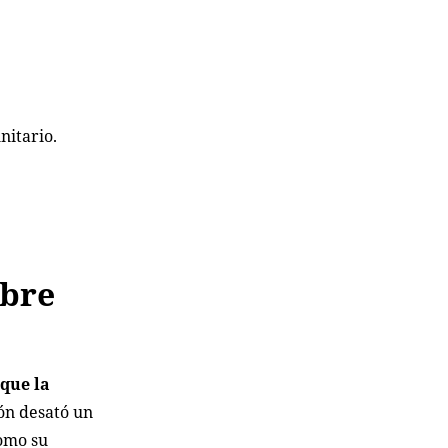
nitario.
obre
 que la
ón desató un
como su