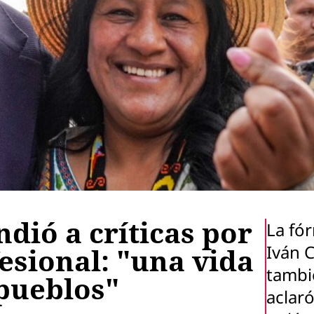
dió a críticas por
La fó
Iván 
fesional: "una vida
tambi
 pueblos"
aclar