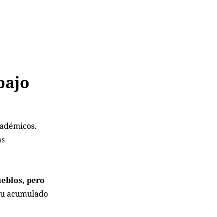
bajo
cadémicos.
as
ueblos, pero
 su acumulado