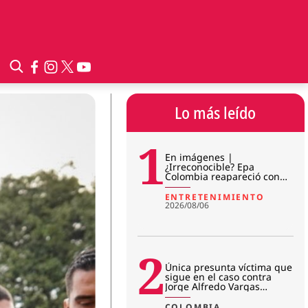
Lo más leído
1
En imágenes |
¿Irreconocible? Epa
Colombia reapareció con
sorpresivo cambio físico en
prisión
ENTRETENIMIENTO
2026/08/06
2
Única presunta víctima que
sigue en el caso contra
Jorge Alfredo Vargas
rompió el silencio: “No me r
COLOMBIA