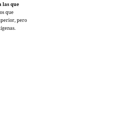
n las que
ios que
uperior, pero
dígenas.