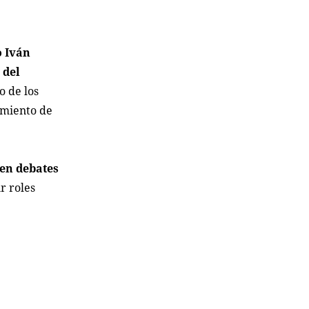
o Iván
 del
o de los
imiento de
 en debates
r roles