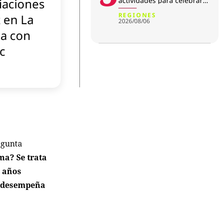
iaciones
actividades para celebrar
su aniversario
REGIONES
 en La
2026/08/06
a con
rc
egunta
ma? Se trata
a años
se desempeña