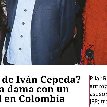
a de Iván Cepeda?
Pilar 
antro
ra dama con un
asesor
al en Colombia
JEP; t