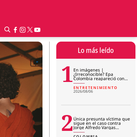
Lo más leído
1
En imágenes |
¿Irreconocible? Epa
Colombia reapareció con
sorpresivo cambio físico en
prisión
ENTRETENIMIENTO
2026/08/06
2
Única presunta víctima que
sigue en el caso contra
Jorge Alfredo Vargas
rompió el silencio: “No me r
COLOMBIA