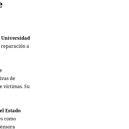
e
a Universidad
e reparación a
e
ivas de
e víctimas. Su
el Estado
nes como
fensora