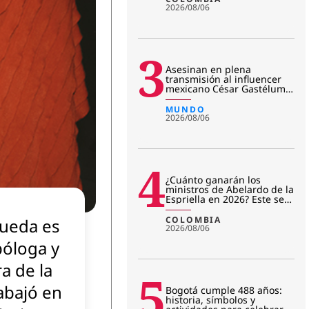
2026/08/06
3
Asesinan en plena
transmisión al influencer
mexicano César Gastélum:
revelan primera hipótesis
del c
MUNDO
2026/08/06
4
¿Cuánto ganarán los
ministros de Abelardo de la
Espriella en 2026? Este será
su salario mensual
COLOMBIA
Rueda es
2026/08/06
póloga y
a de la
5
rabajó en
Bogotá cumple 488 años:
historia, símbolos y