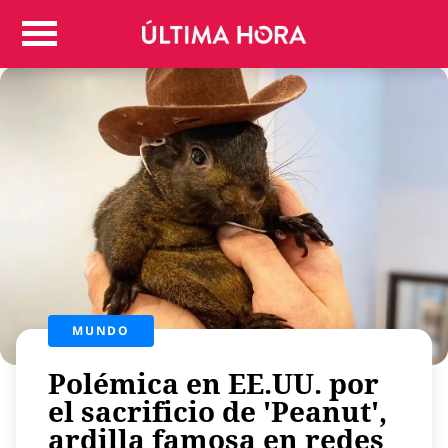
Colombia
Judicial
Deportes
Politica
Positivas
Regiones
Entretenimiento
Vida
Mundo
Más
MUNDO
Virales
Tecnología
Polémica en EE.UU. por
Economía
el sacrificio de 'Peanut',
ardilla famosa en redes
Estilo de vida