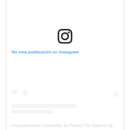
Ver esta publicación en Instagram
Una publicación compartida de Peanut The Squirrel (@peanut_the_squirrel12)