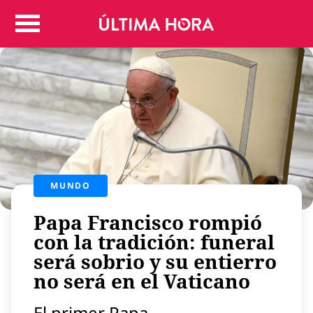
Colombia
Judicial
Deportes
Politica
Positivas
Regiones
Entretenimiento
Vida
MUNDO
Mundo
Papa Francisco rompió
Más
Virales
con la tradición: funeral
será sobrio y su entierro
Tecnología
no será en el Vaticano
Economía
Estilo de vida
El primer Papa