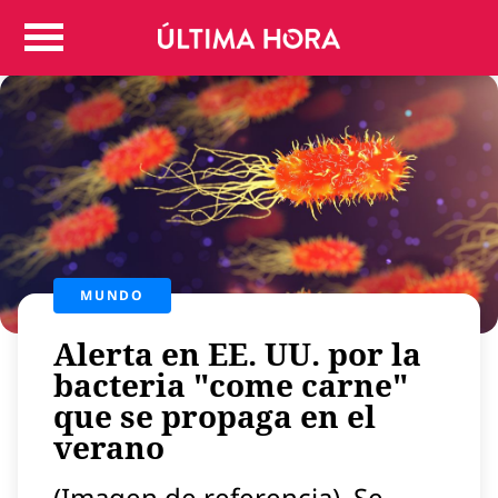
Colombia
Judicial
Deportes
Politica
Positivas
Regiones
Entretenimiento
Vida
MUNDO
Mundo
Alerta en EE. UU. por la
Más
Virales
bacteria "come carne"
que se propaga en el
Tecnología
verano
Economía
Estilo de vida
(Imagen de referencia). Se