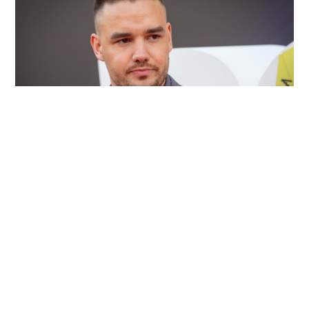
2026/08/04
ENTRETENIMIENTO
Revelan testimonios de dos
mujeres que estuvieron con Liam
Payne antes de su muerte