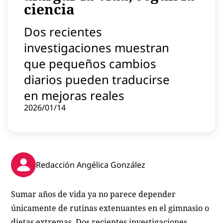
ciencia
Contenido patrocinado
Instagram
Dos recientes
investigaciones muestran
que pequeños cambios
diarios pueden traducirse
en mejoras reales
2026/01/14
Redacción Angélica González
Sumar años de vida ya no parece depender
únicamente de rutinas extenuantes en el gimnasio o
dietas extremas. Dos recientes investigaciones