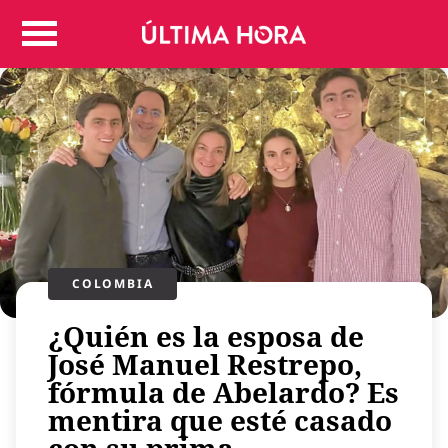
Colombia
Judicial
Deportes
Politica
Positivas
Regiones
Entretenimiento
Vida
Mundo
COLOMBIA
Más
¿Quién es la esposa de
Virales
José Manuel Restrepo,
Tecnología
fórmula de Abelardo? Es
Economía
mentira que esté casado
Estilo de vida