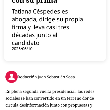
con su prima
Contenido patrocinado
Tatiana Céspedes es
Instagram
abogada, dirige su propia
firma y lleva casi tres
décadas junto al
candidato
2026/06/10
Redacción Juan Sebastián Sosa
En plena segunda vuelta presidencial, las redes
sociales se han convertido en un terreno donde
circula desinformación junto con propuestas y