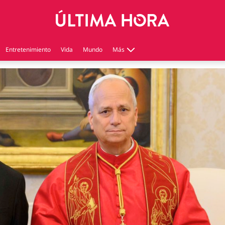
Entretenimiento
Vida
Mundo
Más
Virales
Tecnología
Economía
Estilo de vida
Contenido patrocinado
Instagram