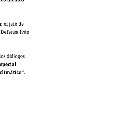
 el jefe de
 Defensa Iván
 los diálogos
especial
 climático”
.