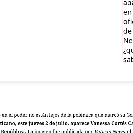
ap
en
ofi
de
Ne
¿q
sa
 en el poder no están lejos de la polémica que marcó su G
aticano, este jueves 2 de julio, aparece Vanessa Cortés 
a República.
La imagen fue publicada por
Vatican News
, el