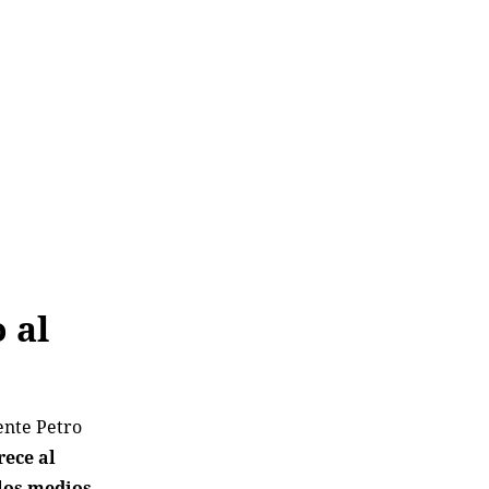
 al
ente Petro
rece al
 los medios