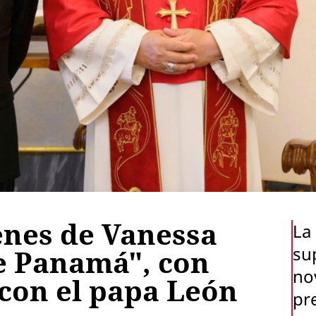
enes de Vanessa
La
su
de Panamá", con
no
 con el papa León
pr