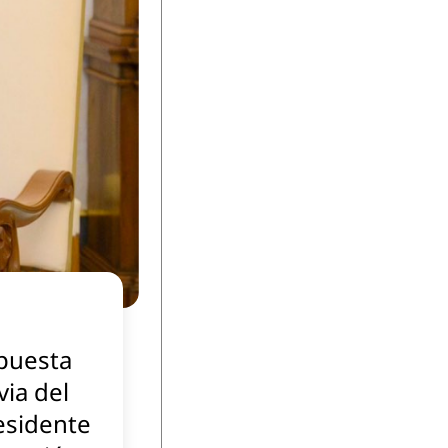
puesta
via del
esidente