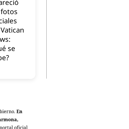
areció
 fotos
ciales
 Vatican
ws:
ué se
be?
obierno.
En
Carmona,
 portal oficial