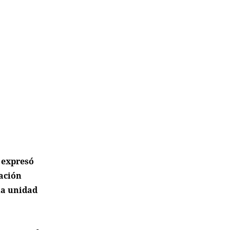
 expresó
ración
 la unidad