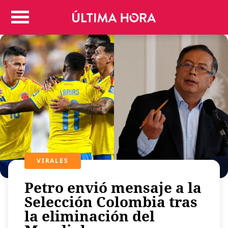
Colombia
Judicial
Deportes
Politica
Positivas
Regiones
Entretenimiento
Vida
Mundo
Más
VIRALES
Virales
Petro envió mensaje a la
Tecnología
Selección Colombia tras
Economía
la eliminación del
Estilo de vida