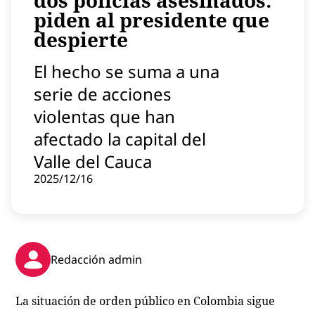
dos policías asesinados:
Contenido patrocinado
piden al presidente que
despierte
Instagram
El hecho se suma a una
serie de acciones
violentas que han
afectado la capital del
Valle del Cauca
2025/12/16
Redacción admin
La situación de orden público en Colombia sigue