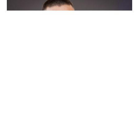
2026/08/04
ENTRETENIMIENTO
Revelan testimonios de dos
mujeres que estuvieron con Liam
Payne antes de su muerte