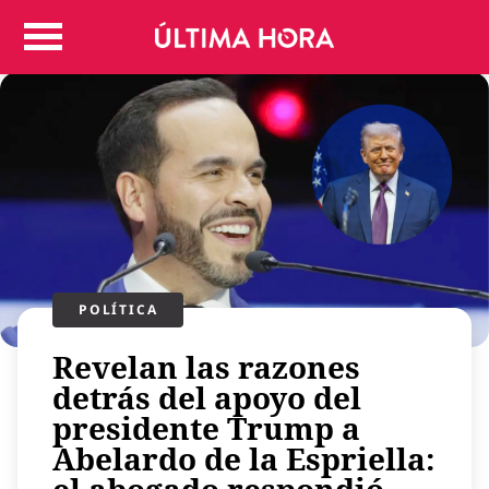
Colombia
Judicial
Deportes
Politica
Positivas
Regiones
Entretenimiento
Vida
Mundo
POLÍTICA​
Más
Revelan las razones
Virales
detrás del apoyo del
Tecnología
presidente Trump a
Economía
Abelardo de la Espriella:
Estilo de vida