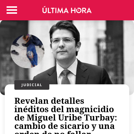
Colombia
Judicial
Deportes
Politica
Positivas
Regiones
Entretenimiento
Vida
Mundo
JUDICIAL
Más
Revelan detalles
Virales
inéditos del magnicidio
Tecnología
de Miguel Uribe Turbay:
Economía
cambio de sicario y una
Estilo de vida