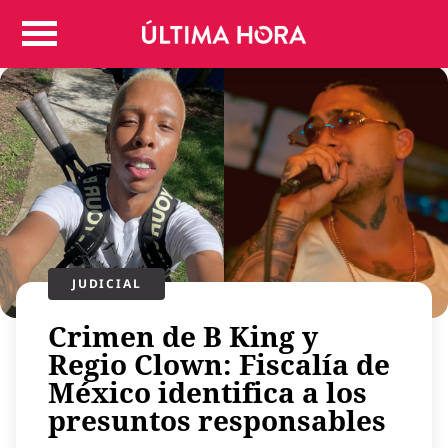
Colombia
Judicial
Deportes
Politica
Positivas
Regiones
Entretenimiento
Vida
Mundo
JUDICIAL
Más
Crimen de B King y
Virales
Regio Clown: Fiscalía de
Tecnología
México identifica a los
Economía
presuntos responsables
Estilo de vida