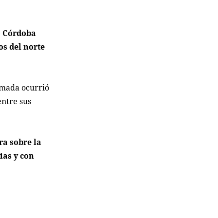
o Córdoba
s del norte
amada ocurrió
entre sus
ra sobre la
ias y con