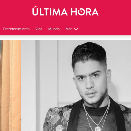
Entretenimiento
Vida
Mundo
Más
Virales
Tecnología
Economía
Estilo de vida
Contenido patrocinado
Instagram