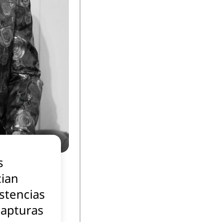
s
ian
stencias
capturas