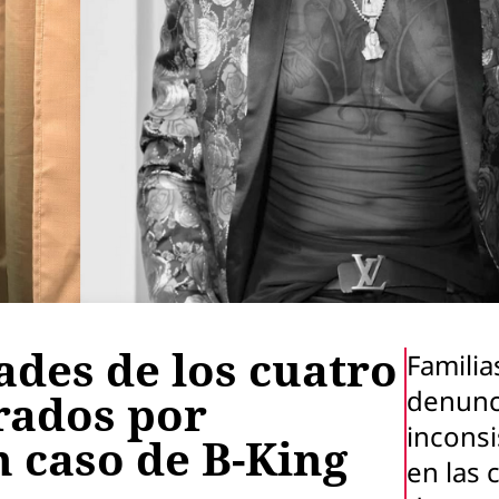
ades de los cuatro
Familia
denunc
rados por
inconsi
n caso de B-King
en las 