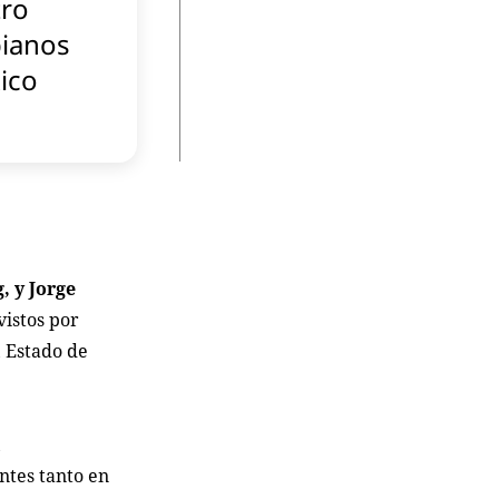
tro
ianos
ico
, y Jorge
istos por
, Estado de
a
ntes tanto en