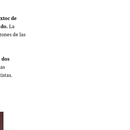
xtoc de
ndo.
La
zones de las
 dos
las
istas.