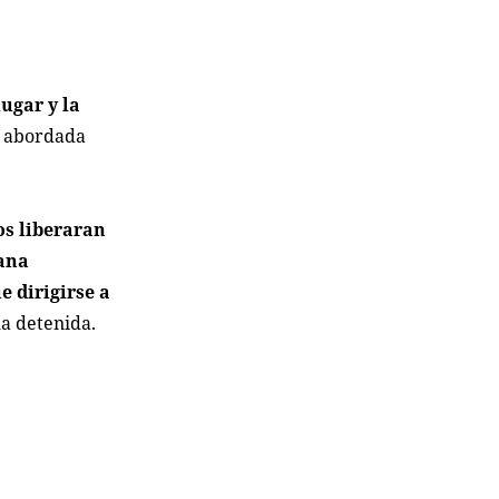
lugar y la
e abordada
os liberaran
mana
e dirigirse a
la detenida.