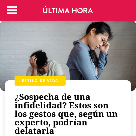
Colombia
Judicial
Deportes
Politica
Positivas
Regiones
Entretenimiento
Vida
ESTILO DE VIDA
Mundo
¿Sospecha de una
Más
Virales
infidelidad? Estos son
los gestos que, según un
Tecnología
experto, podrían
Economía
delatarla
Estilo de vida