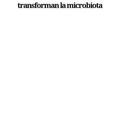
transforman la microbiota
Copyright (c) - Todos los derechos
reservados
Política tratamiento datos
personales
Términos y condiciones