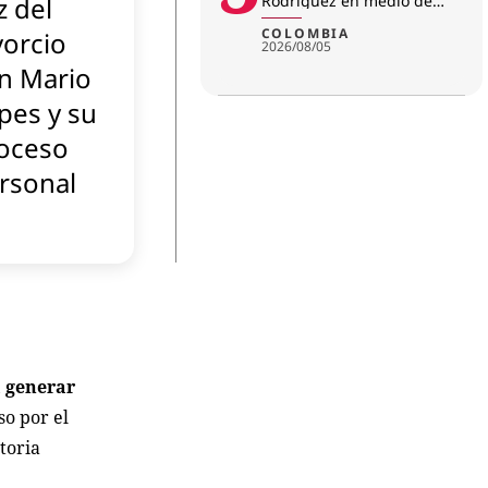
z del
Rodríguez en medio de
investigación por
amenazas
COLOMBIA
vorcio
2026/08/05
n Mario
pes y su
oceso
rsonal
a generar
o por el
toria