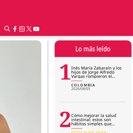
Lo más leído
1
Inés María Zabaraín y los
hijos de Jorge Alfredo
Vargas rompieron el
silencio tras imputación:
¿qué
COLOMBIA
2026/08/05
2
Cómo mejorar la salud
intestinal: estos son
hábitos simples que
transforman la microbiota
ESTILO DE VIDA