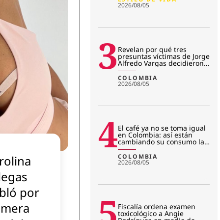
2026/08/05
3
Revelan por qué tres
presuntas víctimas de Jorge
Alfredo Vargas decidieron
no seguir en el juicio
COLOMBIA
2026/08/05
4
El café ya no se toma igual
en Colombia: así están
cambiando su consumo las
nuevas generaciones
COLOMBIA
rolina
2026/08/05
llegas
bló por
5
imera
Fiscalía ordena examen
toxicológico a Angie