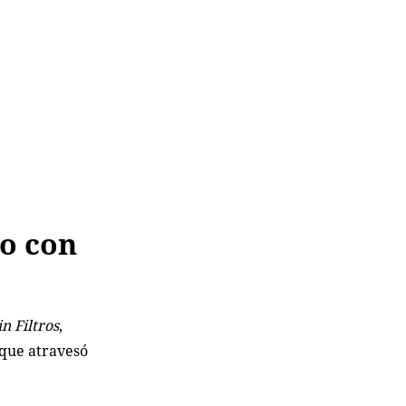
io con
in Filtros
,
 que atravesó