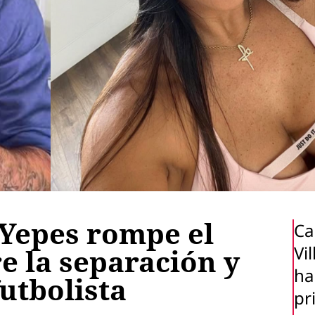
Yepes rompe el
Ca
Vi
re la separación y
ha
utbolista
pr