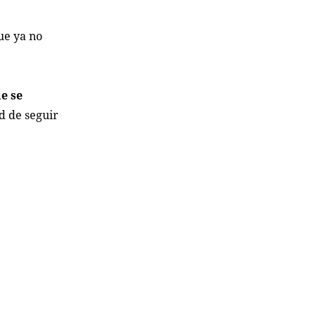
ue ya no
e se
ad de seguir