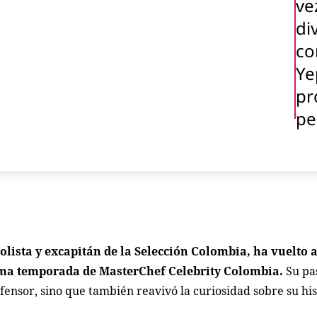
ve
di
co
Ye
pr
pe
olista y excapitán de la Selección Colombia, ha vuelto 
écima temporada de MasterChef Celebrity Colombia.
Su pas
efensor, sino que también reavivó la curiosidad sobre su his