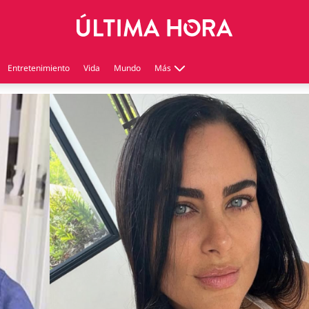
Entretenimiento
Vida
Mundo
Más
Virales
Tecnología
Economía
Estilo de vida
Contenido patrocinado
Instagram