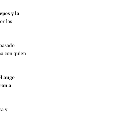
epes y la
or los
 pasado
ña con quien
el auge
ron a
ca y