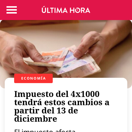
Colombia
Judicial
Deportes
Politica
Positivas
Regiones
Entretenimiento
Vida
ECONOMÍA
Mundo
Impuesto del 4x1000
Más
Virales
tendrá estos cambios a
partir del 13 de
Tecnología
diciembre
Economía
Estilo de vida
El impuesto afecta