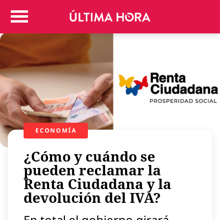
Colombia
Judicial
Deportes
Politica
Positivas
Regiones
Entretenimiento
Vida
ECONOMÍA
Mundo
¿Cómo y cuándo se
Más
Virales
pueden reclamar la
Renta Ciudadana y la
Tecnología
devolución del IVA?
Economía
Estilo de vida
En total el gobierno girará