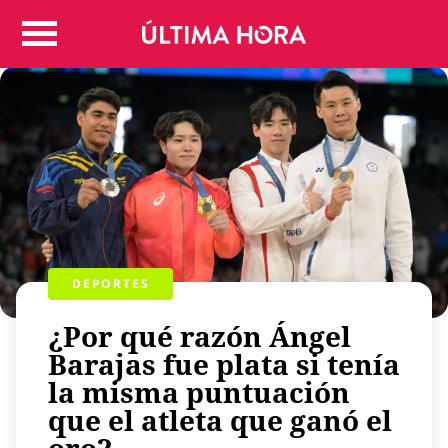
Colombia
Judicial
Deportes
Politica
Positivas
Regiones
Entretenimiento
Vida
Mundo
DEPORTES
Más
¿Por qué razón Ángel
Virales
Barajas fue plata si tenía
Tecnología
la misma puntuación
Economía
que el atleta que ganó el
Estilo de vida