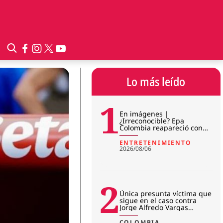
Lo más leído
1
En imágenes |
¿Irreconocible? Epa
Colombia reapareció con
sorpresivo cambio físico en
prisión
ENTRETENIMIENTO
2026/08/06
2
Única presunta víctima que
sigue en el caso contra
Jorge Alfredo Vargas
rompió el silencio: “No me r
COLOMBIA