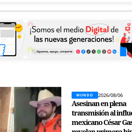
2026/08/06
MUNDO
Asesinan en plena
transmisión al infl
mexicano César Ga
revelan primera hip