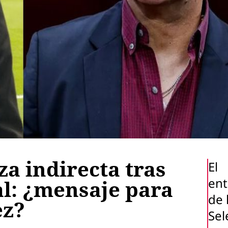
a indirecta tras
El
ent
al: ¿mensaje para
de 
ez?
Sel