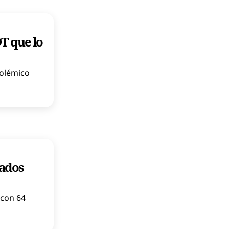
T que lo
polémico
cados
 con 64