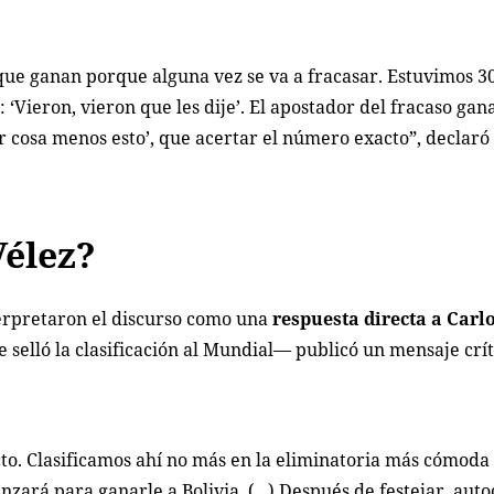
que ganan porque alguna vez se va a fracasar. Estuvimos 30
 ‘Vieron, vieron que les dije’. El apostador del fracaso gana
ier cosa menos esto’, que acertar el número exacto”, declar
Vélez?
erpretaron el discurso como una
respuesta directa a Carl
ue selló la clasificación al Mundial— publicó un mensaje crít
to. Clasificamos ahí no más en la eliminatoria más cómoda 
zará para ganarle a Bolivia. (...) Después de festejar, auto