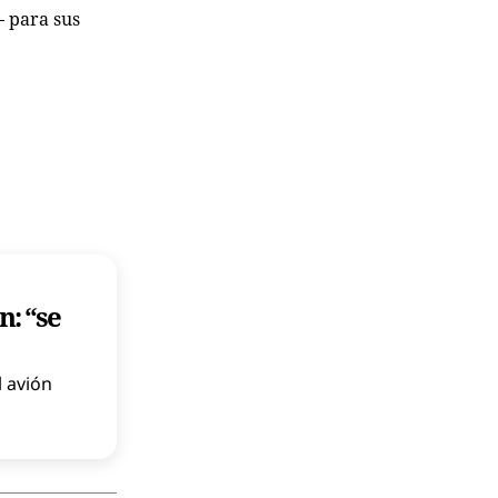
— para sus
n: “se
l avión