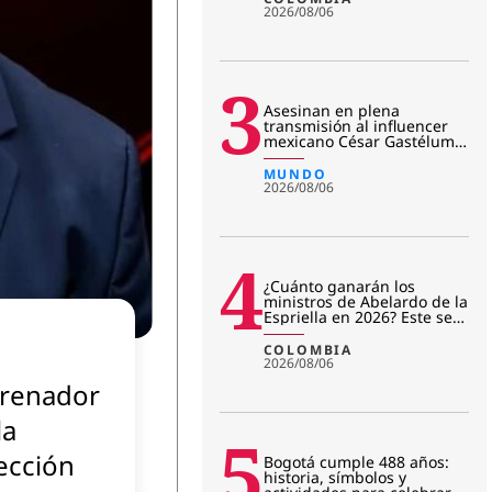
2026/08/06
3
Asesinan en plena
transmisión al influencer
mexicano César Gastélum:
revelan primera hipótesis
del c
MUNDO
2026/08/06
4
¿Cuánto ganarán los
ministros de Abelardo de la
Espriella en 2026? Este será
su salario mensual
COLOMBIA
2026/08/06
renador
la
5
ección
Bogotá cumple 488 años:
historia, símbolos y