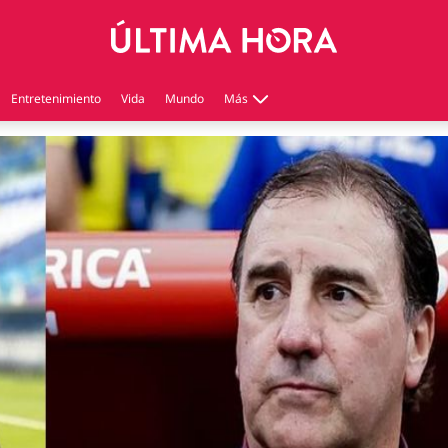
Entretenimiento
Vida
Mundo
Más
Virales
Tecnología
Economía
Estilo de vida
Contenido patrocinado
Instagram