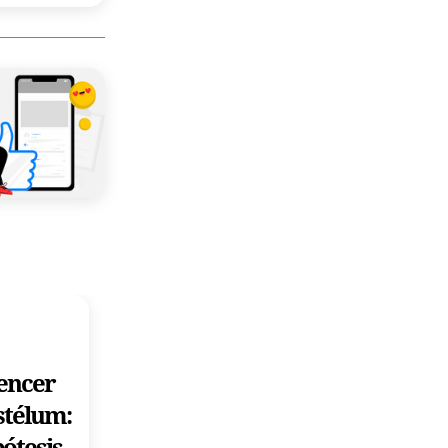
ENTRETENIMIENTO
2026/08/04
uencer
stélum:
Rompió el
ótesis