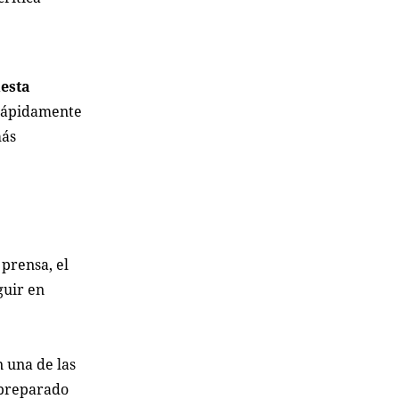
uesta
ó rápidamente
más
prensa, el
guir en
n una de las
e preparado