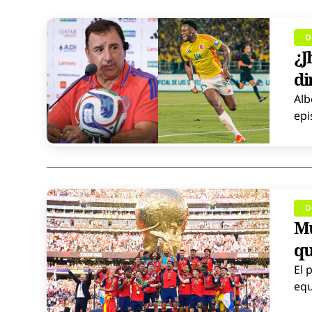
D
¿J
di
Alb
epi
D
Mu
qu
El 
equ