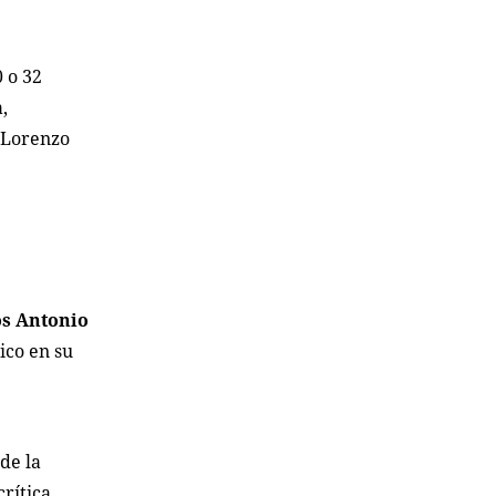
 o 32
,
ó Lorenzo
os Antonio
ico en su
de la
crítica