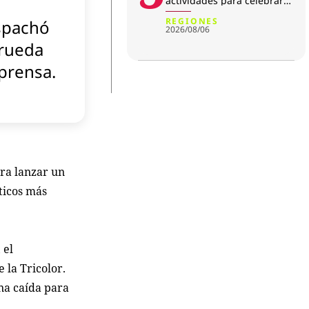
actividades para celebrar
su aniversario
REGIONES
spachó
2026/08/06
rueda
prensa.
ra lanzar un
ticos más
 el
 la Tricolor.
na caída para