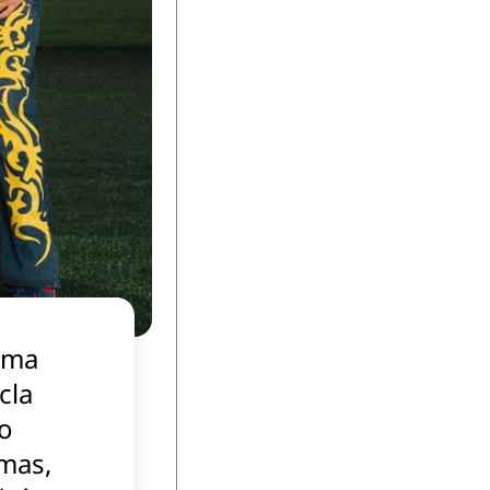
ema
cla
co
mas,