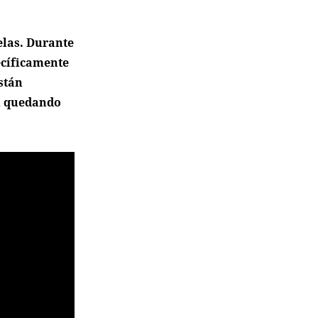
.
elas. Durante
ecíficamente
stán
án quedando