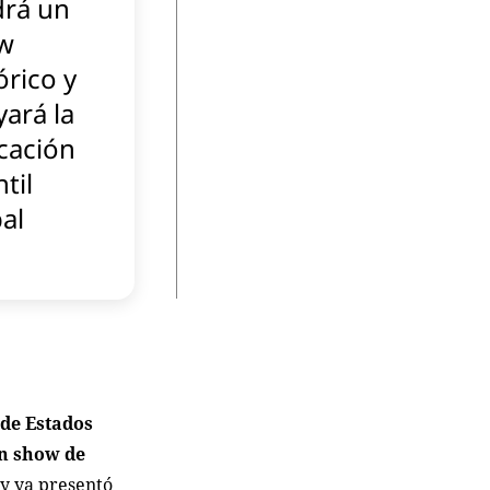
drá un
w
órico y
ará la
cación
ntil
al
 de Estados
un show de
 y ya presentó