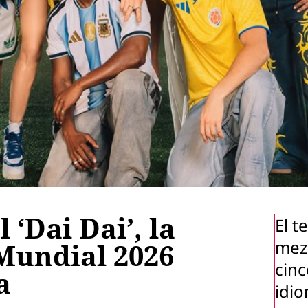
 ‘Dai Dai’, la
El t
mez
 Mundial 2026
cin
a
idio