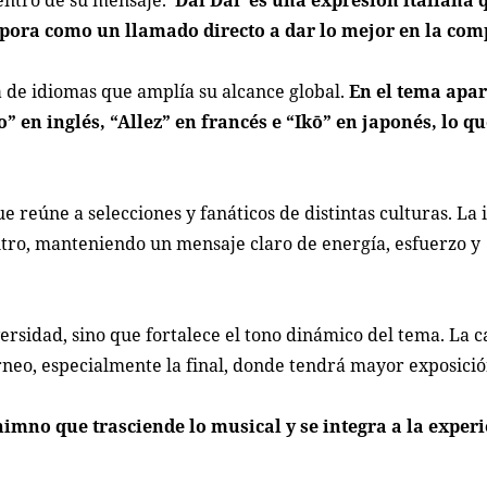
 dentro de su mensaje.
‘Dai Dai’ es una expresión italiana 
pora como un llamado directo a dar lo mejor en la com
 de idiomas que amplía su alcance global.
En el tema apa
go”
en inglés,
“Allez”
en francés e
“Ikō”
en japonés, lo qu
 reúne a selecciones y fanáticos de distintas culturas. La 
tro, manteniendo un mensaje claro de energía, esfuerzo y
ersidad, sino que fortalece el tono dinámico del tema. La c
eo, especialmente la final, donde tendrá mayor exposició
himno que trasciende lo musical y se integra a la exper