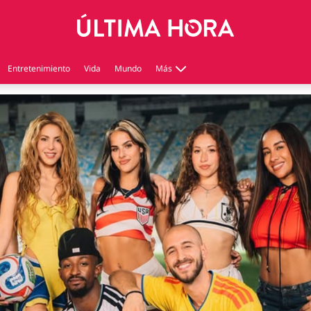
Entretenimiento
Vida
Mundo
Más
Virales
Tecnología
Economía
Estilo de vida
Contenido patrocinado
Instagram