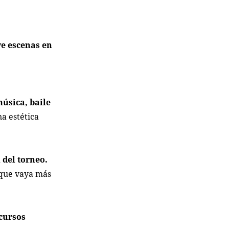
ye escenas en
s
música, baile
a estética
 del torneo.
 que vaya más
cursos