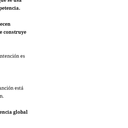
que se usa
petencia.
recen
e construye
intención es
anción está
n.
iencia global