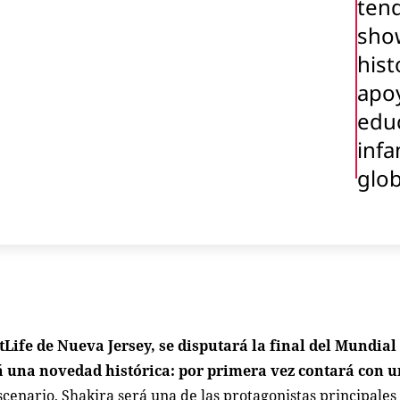
ten
sho
hist
apoy
edu
infa
glob
etLife de Nueva Jersey, se disputará la final del Mundial
á una novedad histórica: por primera vez contará con 
cenario, Shakira será una de las protagonistas principales