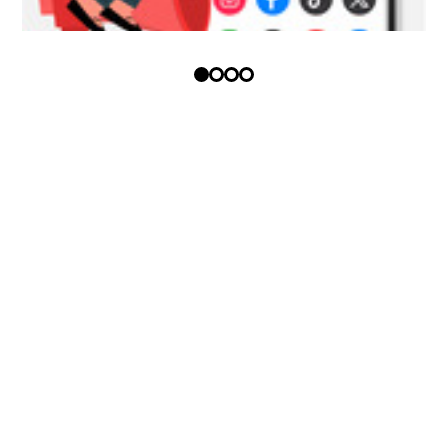
Copyright (c) - Todos los derechos
reservados
Política tratamiento datos
personales
Términos y condiciones
anunciantes