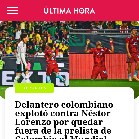
Colombia
Judicial
Deportes
Politica
Positivas
Regiones
Entretenimiento
Vida
Mundo
DEPORTES
Más
Delantero colombiano
Virales
explotó contra Néstor
Tecnología
Lorenzo por quedar
Economía
fuera de la prelista de
Estilo de vida