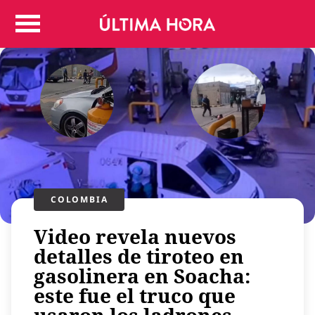
Colombia
Judicial
Deportes
Politica
Positivas
Regiones
Entretenimiento
Vida
Mundo
COLOMBIA
Más
Video revela nuevos
Virales
detalles de tiroteo en
Tecnología
gasolinera en Soacha:
Economía
este fue el truco que
Estilo de vida