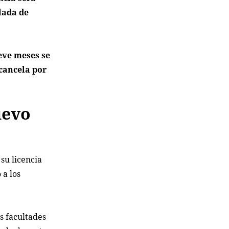
lada de
eve meses se
 cancela por
uevo
su licencia
 a los
s facultades