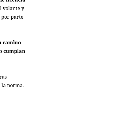
l volante y
a por parte
un cambio
 no cumplan
ras
 la norma.