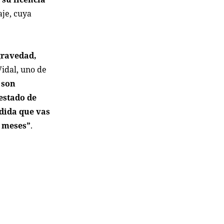
aje, cuya
 gravedad,
Vidal, uno de
 son
estado de
edida que vas
e meses”
.