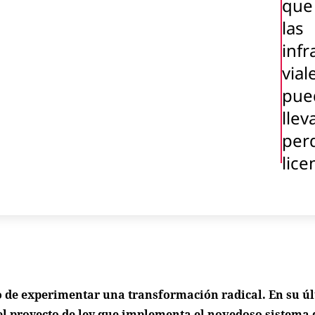
que
las
infr
vial
pue
llev
perd
lice
o de experimentar una transformación radical. En su ú
 el proyecto de ley que implementa el novedoso sistema 