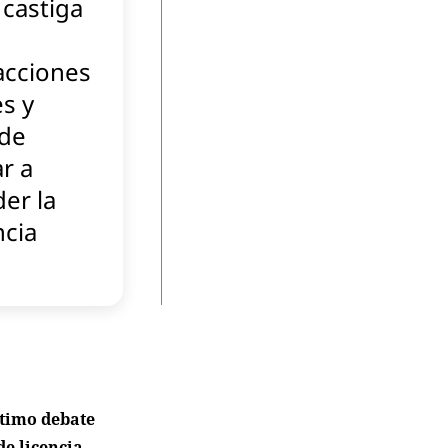
 castiga
acciones
es y
de
ar a
er la
ncia
ltimo debate
de licencia