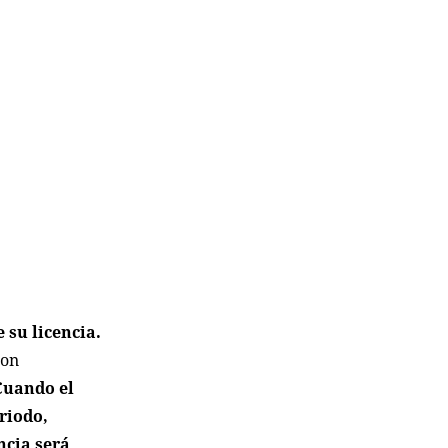
 su licencia.
con
Cuando el
riodo,
ncia será