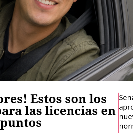
res! Estos son los
Sen
apr
ara las licencias en
nue
 puntos
nor