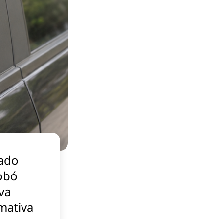
ado
obó
va
mativa