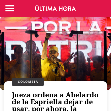
Colombia
Judicial
Deportes
Politica
Positivas
Regiones
Entretenimiento
Vida
Mundo
Más
COLOMBIA
Virales
Tecnología
Jueza ordena a Abelardo
Economía
de la Espriella dejar de
usar, por ahora, la
Estilo de vida