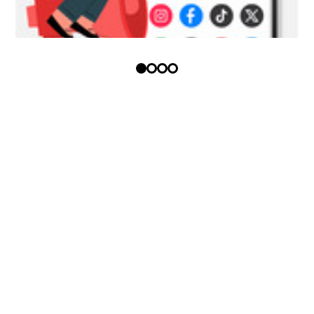
Copyright (c) - Todos los derechos
reservados
Política tratamiento datos
personales