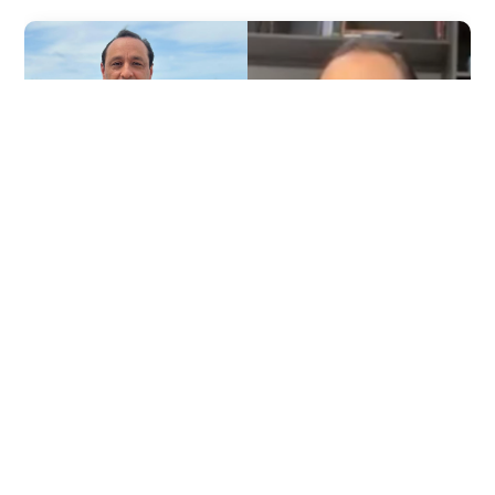
2026/08/05
COLOMBIA
Tres presuntas víctimas de Jorge
Alfredo Vargas dieron su versión:
explican por qué salieron del jui