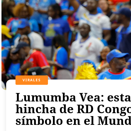
VIRALES
Lumumba Vea: esta e
hincha de RD Congo
símbolo en el Mund