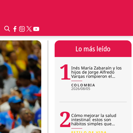
Lo más leído
1
Inés María Zabaraín y los
hijos de Jorge Alfredo
Vargas rompieron el
silencio tras imputación:
¿qué
COLOMBIA
2026/08/05
2
Cómo mejorar la salud
intestinal: estos son
hábitos simples que
transforman la microbiota
ESTILO DE VIDA