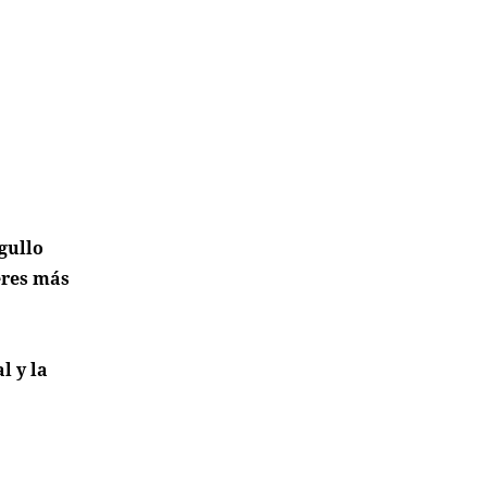
gullo
eres más
l y la