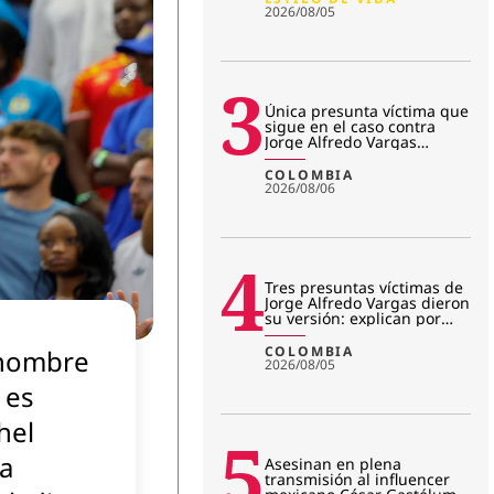
2026/08/05
3
Única presunta víctima que
sigue en el caso contra
Jorge Alfredo Vargas
rompió el silencio: “No me r
COLOMBIA
2026/08/06
4
Tres presuntas víctimas de
Jorge Alfredo Vargas dieron
su versión: explican por
qué salieron del jui
COLOMBIA
nombre
2026/08/05
 es
hel
5
a
Asesinan en plena
transmisión al influencer