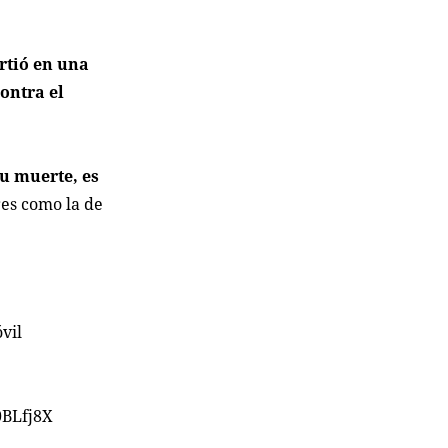
rtió en una
ontra el
u muerte, es
res como la de
vil
0BLfj8X