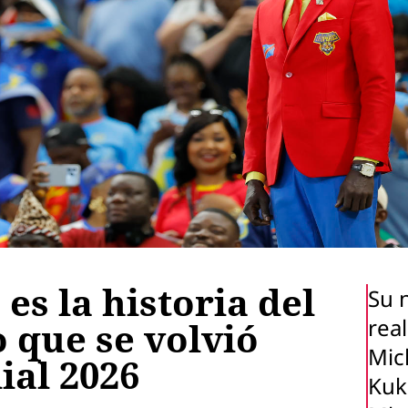
s la historia del
Su 
real
 que se volvió
Mic
ial 2026
Kuk