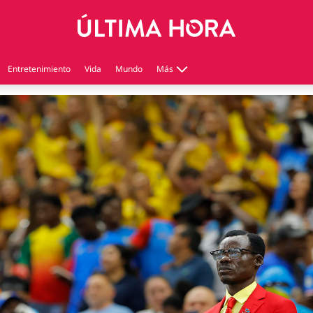
Entretenimiento
Vida
Mundo
Más
Virales
Tecnología
Economía
Estilo de vida
Contenido patrocinado
Instagram