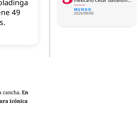
ladinga
mexicano César Gastélum:
revelan primera hipótesis
del c
MUNDO
ene 49
2026/08/06
s.
la cancha.
En
ura icónica