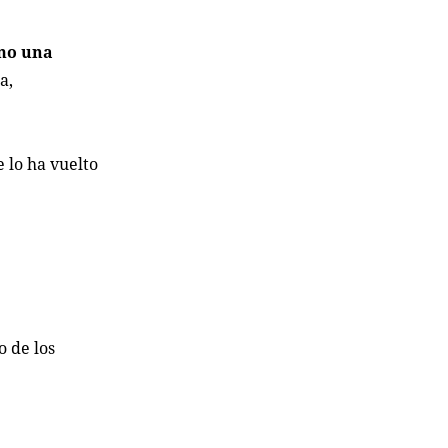
omo una
a,
 lo ha vuelto
o de los